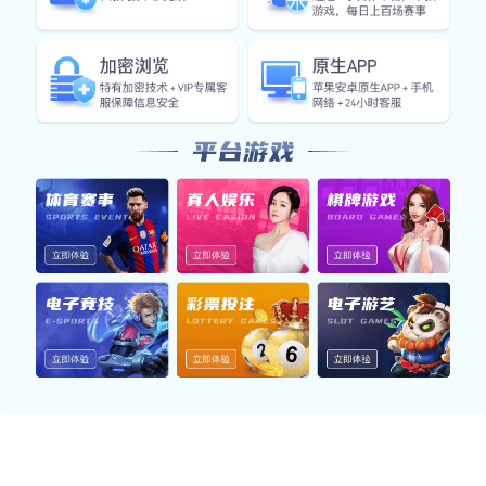
质和出色的位置感，在争抢篮板时总是能占据有利位
置，有效阻止对手的二次进攻。这种积极拼抢精神，
不仅为自己赢得了更多进攻机会，也提升了全队的竞
争力。
最后，除了得分和篮板之外，克林根还贡献了2次助
攻和2个盖帽。他不仅是一名优秀的得分手，更是团
队合作的重要一环。在传球时，他能够迅速判断防守
形势，为队友创造出空位机会。而盖帽则体现了他在
防守端的重要性，他通过及时封堵对手投篮，大大增
强了队伍的防守强度。
2、对球队的影响
克林根此次优异表现直接提升了整支球队的士气。当
一名核心球员状态火热时，其余队友往往会受到鼓