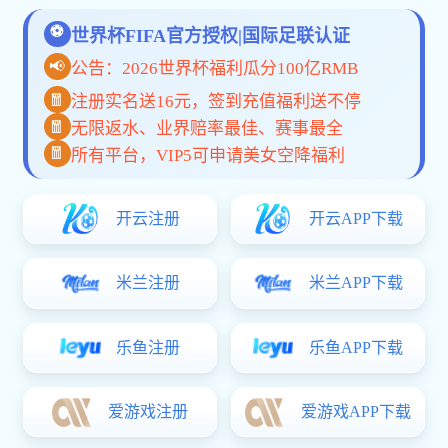
首页
/
体育热点
/ 正文
2026-05-13 02:02
74 次阅读