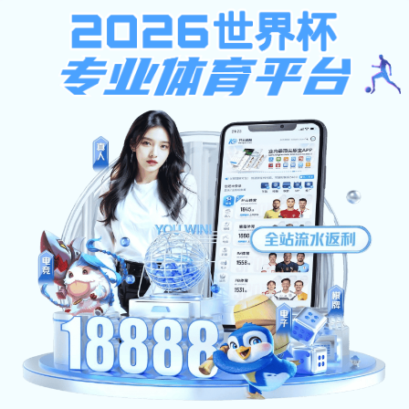
立即注册
爱游戏平台网址
官网 ·
权威体育数据平台
爱游戏平台网址 OFFICIAL WEBSITE
自2022年创立以来，
爱游戏平台网址
致力于为用户提
供包括NBA、英超、欧洲杯、LPL在内的热门赛事直播
与数据服务，广受用户信赖。
立即下载爱游戏平台网址APP