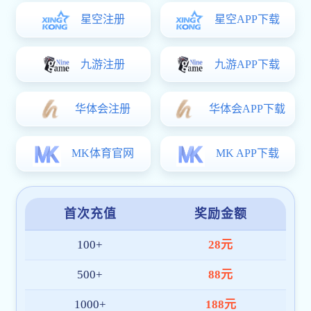
克林根表现出色内线支柱贡献18分13篮板2
助攻2盖帽助球队获胜
在近期的一场篮球比赛中，克林根表现出色，成为球
队内线的支柱。他在比赛中贡献了18分、13个篮板、
2次助攻和2个盖帽，帮助球队取得了胜利。本文将从
克林根的个人表现、对球队的影响、技术分析以及未
来的发展四个方面进行详细阐述。在个人表现方面，
我们将探讨他的得分能力和篮板保护；在对球队的影
响方面，将关注他如何提升队伍士气与战术执行力；
技术分析部分则会深入解析他的技术特点及其在场上