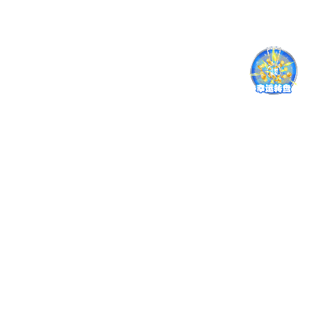
落选命运。
值得注意的是，这一现象并非个别情况，而是反映出
整个球队面临的人才短缺与发展瓶颈。这对于想要重
返巅峰并参与国际大赛争夺荣誉的俱乐部而言，无疑
是一种巨大的挑战。
3、英格兰国家队选拔政策
近年来，英格兰国家队在选拔政策上发生了一些变
化，更加注重年轻化和综合实力。主教练为了寻找最
佳阵容，不仅看重个人能力，还强调团队合作与默契
度。因此，如果某位技术再好的球员无法融入团队，
就可能面临被淘汰的问题。
这种趋势使得一些老面孔即便拥有丰富经验，也难以