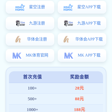
勒沃库森为哈弗茨英超夺冠送上祝贺并赞
扬其伟大成就
在足球的世界中，球员的成就往往不仅仅体现在个人
的数据上，更重要的是他们在团队中的贡献和对整个
足球文化的影响。近期，勒沃库森俱乐部就为曾经效
力于该队的年轻天才哈弗茨在英超联赛中的夺冠成就
送上了诚挚的祝贺。本文将从四个方面详细探讨勒沃
库森对此事的态度，包括哈弗茨的职业生涯发展、英
超联赛的重要性、哈弗茨所展现出的领导能力以及这
次胜利对球队未来的启示。通过这些方面，我们可以