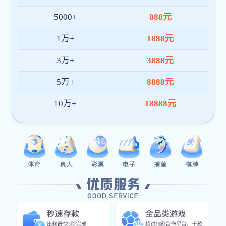
更深入地理解哈弗茨作为一名优秀球员所取得的伟大
成就，以及他如何将自己的光辉带回母队，并激励后
来的年轻球员。
1、哈弗茨的职业生涯发展
凯雷姆·哈弗茨是一位备受瞩目的足球新星，他在勒沃
库森期间展现出了极高的潜力与才华。在德甲联赛
中，哈弗茨以其出色的技术和全面的能力吸引了众多
关注。他不仅能够踢前锋，还能胜任中场多个位置，
为球队提供了丰富战术选择。
在勒沃库森效力期间，哈弗茨不断进步，他不仅成为
了球队的核心球员，还打破了多项纪录。这段时间，
无疑是他职业生涯的重要奠基期，让他积累了丰富的
大赛经验。