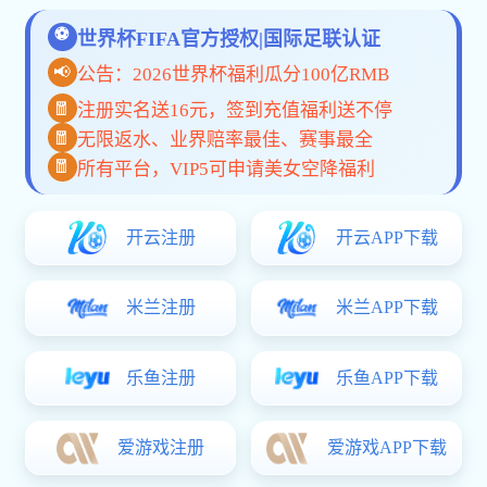
首页
/
体育热点
/ 正文
2026-07-07 05:17
52 次阅读