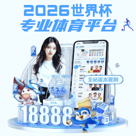
立即注册
爱游戏平台网址
官网 ·
权威体育数据平台
爱游戏平台网址 OFFICIAL WEBSITE
自2022年创立以来，
爱游戏平台网址
致力于为用户提
供包括NBA、英超、欧洲杯、LPL在内的热门赛事直播
与数据服务，广受用户信赖。
立即下载爱游戏平台网址APP