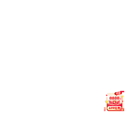
与此同时，社交媒体上关于此事件的话题热度不断攀
升。许多球迷纷纷表达了对阿隆德斯早日康复的美好
祝愿，有人甚至发起线上活动，为他送去加油助威的
信息。这种温暖的人际关系不仅增强了球迷与运动员
之间的互动，也展现出体育精神中的团结力量。
在这些评论中，不少人还提到了俱乐部医疗团队的重
要性，他们需要及时、高效地帮助运动员进行康复，
以确保他们能够尽快回到最佳状态。这也为俱乐部今
后的管理提出了新的要求和标准，让大家更加关注运
动员健康的问题。
4、未来发展方向
随着检查结果即将公布，各方对于阿隆德斯未来的发
展方向充满期待。如果检查结果表明他的身体状况良