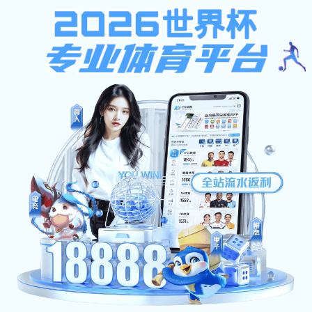
立即注册
爱游戏平台网址
官网 ·
权威体育数据平台
爱游戏平台网址 OFFICIAL WEBSITE
自2022年创立以来，
爱游戏平台网址
致力于为用户提
供包括NBA、英超、欧洲杯、LPL在内的热门赛事直播
与数据服务，广受用户信赖。
立即下载爱游戏平台网址APP