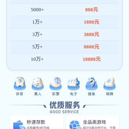
应、媒体与球迷们对此事的反响，以及未来可能的发
展方向。
1、阿隆德斯受伤的背景
阿隆德斯是一位颇具天赋和潜力的年轻运动员，在过
去几场比赛中表现出色，成为球队的重要一员。然
而，在最新的一场比赛中，他在拼抢过程中不慎受
伤，这让球迷们感到十分担忧。此次受伤不仅影响了
他的个人发挥，也对整个球队士气产生了一定影响。
对于阿隆德斯而言，这次受伤无疑是一个巨大的打
击。他正处于职业生涯上升期，每场比赛都在为自己
争取更高的荣誉和成绩。而这种突如其来的伤病，无
疑会对他的竞技状态造成冲击。因此，如何科学合理
地进行恢复，将成为他今后必须面对的重要课题。