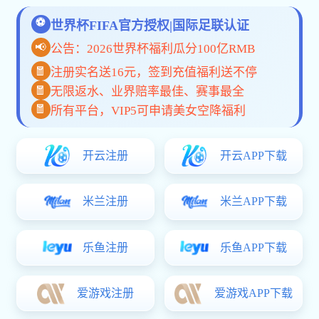
首页
/
体育热点
/ 正文
2026-07-09 04:04
54 次阅读