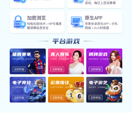
此外，运动员在面对竞争激烈的环境时常常承受巨大
的心理压力。对于阿隆德斯来说，不仅要克服身体上
的痛苦，还需调整心理状态，以便能够更快地回归赛
场。这种双重挑战，将考验他的意志力和适应能力。
2、退赛后的反应
阿隆德斯在退赛后第一时间接受了医疗团队的评估。
虽然他因伤被迫离开比赛，但据现场报道，他并没有
表现得过于沮丧，而是显得比较平静。这种理智而冷
静的态度，反映出了他作为职业运动员所需具备的成
熟心态。
值得注意的是，在离场之前，阿隆德斯也向队友们表
示了歉意。他知道自己的退赛可能会给球队带来一定
困扰，因此希望通过这样的方式来表达自己的关心与